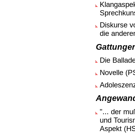
Klangaspek
Sprechkun
Diskurse v
die andere
Gattunge
Die Ballad
Novelle (P
Adoleszen
Angewandt
"... der mu
und Touris
Aspekt (H