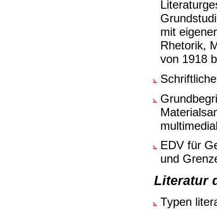
Literaturg
Grundstudi
mit eigenen
Rhetorik, 
von 1918 b
Schriftlic
Grundbegrif
Materialsa
multimedia
EDV für Ge
und Grenz
Literatur
Typen liter