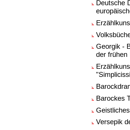
Deutsche D
europäisc
Erzählkuns
Volksbüche
Georgik - B
der frühen
Erzählkuns
"Simplicis
Barockdra
Barockes T
Geistliche
Versepik d