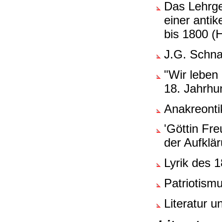
Das Lehrge
einer antik
bis 1800 (
J.G. Schna
"Wir leben
18. Jahrhu
Anakreonti
'Göttin Fre
der Aufklä
Lyrik des 
Patriotismu
Literatur 