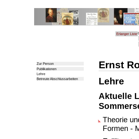
Erlanger Liste
Ernst R
Zur Person
Publikationen
Lehre
Lehre
Betreute Abschlussarbeiten
Aktuelle 
Sommerse
Theorie und
Formen - M