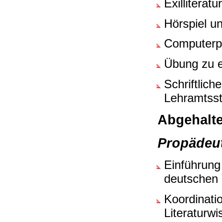
Exilliterat
Hörspiel u
Computerph
Übung zu e
Schriftlic
Lehramtss
Abgehalte
Propädeu
Einführung
deutschen 
Koordinati
Literaturw