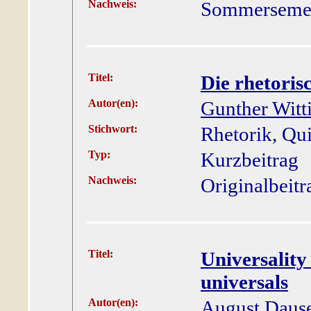
Nachweis:
Sommersemes
Titel:
Die rhetori
Autor(en):
Gunther Witt
Stichwort:
Rhetorik, Qu
Typ:
Kurzbeitrag
Nachweis:
Originalbeitr
Titel:
Universalit
universals
Autor(en):
August Daus