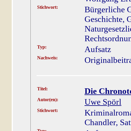
Stichwort:
Bürgerliche G
Geschichte, G
Naturgesetzli
Rechtsordnung
Typ:
Aufsatz
Nachweis:
Originalbeitr
Titel:
Die Chronot
Autor(en):
Uwe Spörl
Stichwort:
Kriminalroma
Chandler, Sat
Typ: