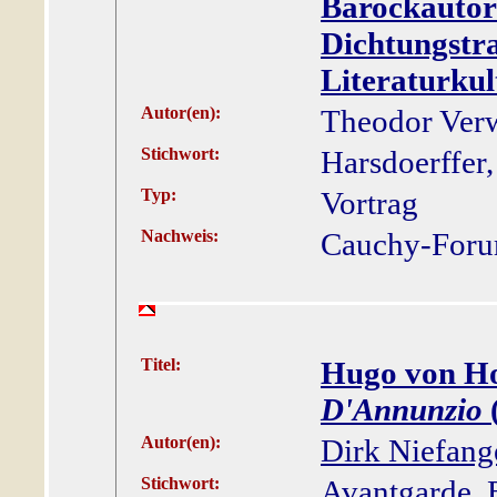
Barockautor
Dichtungstra
Literaturkul
Autor(en):
Theodor Ver
Stichwort:
Harsdoerffer
Typ:
Vortrag
Nachweis:
Cauchy-Foru
Titel:
Hugo von Ho
D'Annunzio
Autor(en):
Dirk Niefang
Stichwort:
Avantgarde, 