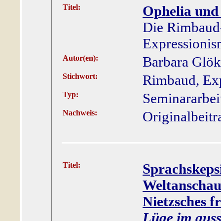
Titel:
Ophelia und 
Die Rimbaud-
Expressioni
Autor(en):
Barbara Glök
Stichwort:
Rimbaud, Ex
Typ:
Seminararbei
Nachweis:
Originalbeitr
Titel:
Sprachskepsi
Weltanschauu
Nietzsches 
Lüge im auss