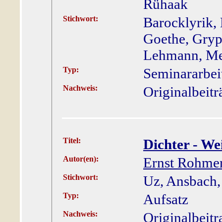
Rühaak
Stichwort:
Barocklyrik,
Goethe, Gryp
Lehmann, Mey
Typ:
Seminararbei
Nachweis:
Originalbeit
Titel:
Dichter - We
Autor(en):
Ernst Rohme
Stichwort:
Uz, Ansbach,
Typ:
Aufsatz
Nachweis:
Originalbeitr