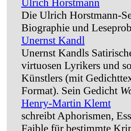
Ulrich Horstmann
Die Ulrich Horstmann-Seit
Biographie und Leseprob
Unernst Kandl
Unernst Kandls Satirisc
virtuosen Lyrikers und s
Künstlers (mit Gedichtt
Format). Sein Gedicht
Wo
Henry-Martin Klemt
schreibt Aphorismen, Ess
Faible für bestimmte Kr