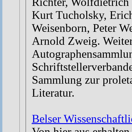
Richter, Wolfdietrich
Kurt Tucholsky, Eric
Weisenborn, Peter W
Arnold Zweig. Weiter
Autographensammlun
Schriftstellerverban
Sammlung zur proleta
Literatur.
Belser Wissenschaftli
Von hier aus erhalte