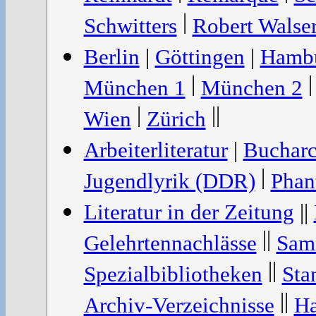
|
Schwitters
Robert Walse
Berlin
|
Göttingen
|
Hamb
|
München 1
München 2
|
||
Wien
Zürich
Arbeiterliteratur
|
Bucharc
|
Jugendlyrik (DDR)
Phan
Literatur in der Zeitung
||
||
Gelehrtennachlässe
Sam
||
Spezialbibliotheken
Sta
||
Archiv-Verzeichnisse
Ha