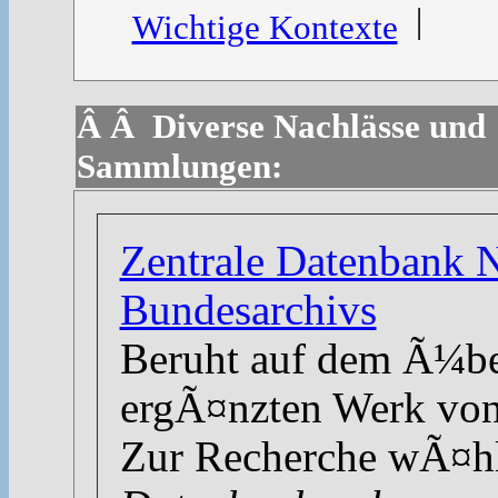
|
Wichtige Kontexte
Â Â Diverse Nachlässe und
Sammlungen:
Zentrale Datenbank 
Bundesarchivs
Beruht auf dem Ã¼be
ergÃ¤nzten Werk vo
Zur Recherche wÃ¤hle