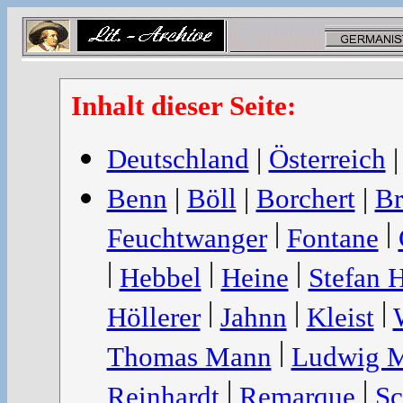
Inhalt dieser Seite:
Deutschland
|
Österreich
Benn
|
Böll
|
Borchert
|
Br
|
|
Feuchtwanger
Fontane
|
|
|
Hebbel
Heine
Stefan 
|
|
|
Höllerer
Jahnn
Kleist
|
Thomas Mann
Ludwig M
|
|
Reinhardt
Remarque
Sc