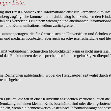
nger Liste
.
ting und Ernst Rohmer - den Informationsdienst zur Germanistik im Int
ürnberg zugängliche kommentierte Linkkatalog ist inzwischen den Kin
aß das Verzeichnis zu einem wichtigen und anerkannten Informationsdie
mations- und Kommunikationsmedium zurückgreifen.
mengetragen, die für Germanisten an Universitäten und Schulen von 
chen und medialen Kontexten, aber auch sprachwissenschaftliche und lit
amit verbundenen technischen Möglichkeiten kann es nicht unser Ziel s
nd das Funktionieren der entsprechenden Links regelmäßig zu überprüf
ne Recherchen aufgefunden, wobei die Herausgeber zeitweilig durch stu
rne nachgehen.
en Qualität, die wir in einer Kurzkritik anzudeuten versuchen, auch die 
 Benutzung auf einen kleinen Kreis beschränkt sind oder die angebotenen
dann ein, wenn ein nennenswertes kostenloses Informationsangebot beste