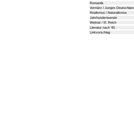
Romantik
Vormärz / Junges Deutschlan
Realismus / Naturalismus
Jahrhundertwende
Weimar / III. Reich
Literatur nach '45
Linkvorschlag