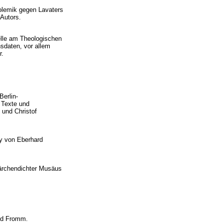
olemik gegen Lavaters
Autors.
elle am Theologischen
nsdaten, vor allem
r.
erlin-
 Texte und
 und Christof
y von Eberhard
Märchendichter Musäus
ard Fromm.