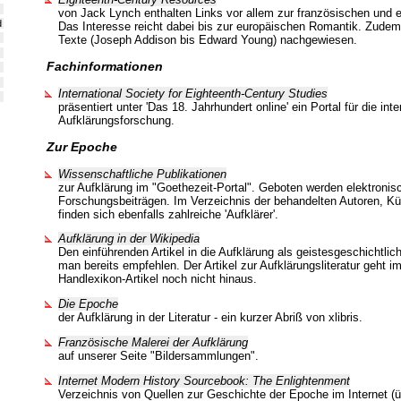
von Jack Lynch enthalten Links vor allem zur französischen und e
d
Das Interesse reicht dabei bis zur europäischen Romantik. Zudem
Texte (Joseph Addison bis Edward Young) nachgewiesen.
Fachinformationen
International Society for Eighteenth-Century Studies
präsentiert unter 'Das 18. Jahrhundert online' ein Portal für die inte
Aufklärungsforschung.
Zur Epoche
Wissenschaftliche Publikationen
zur Aufklärung im "Goethezeit-Portal". Geboten werden elektroni
Forschungsbeiträgen. Im Verzeichnis der behandelten Autoren, Kü
finden sich ebenfalls zahlreiche 'Aufklärer'.
Aufklärung in der Wikipedia
Den einführenden Artikel in die Aufklärung als geistesgeschichtl
man bereits empfehlen. Der Artikel zur Aufklärungsliteratur geht im
Handlexikon-Artikel noch nicht hinaus.
Die Epoche
der Aufklärung in der Literatur - ein kurzer Abriß von xlibris.
Französische Malerei der Aufklärung
auf unserer Seite "Bildersammlungen".
Internet Modern History Sourcebook: The Enlightenment
Verzeichnis von Quellen zur Geschichte der Epoche im Internet (