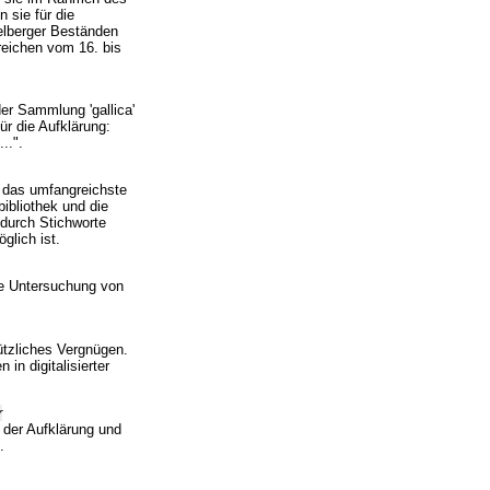
 sie für die
delberger Beständen
 reichen vom 16. bis
der Sammlung 'gallica'
ür die Aufklärung:
..".
t das umfangreichste
ibliothek und die
 durch Stichworte
glich ist.
ne Untersuchung von
ützliches Vergnügen.
in digitalisierter
r
 der Aufklärung und
.