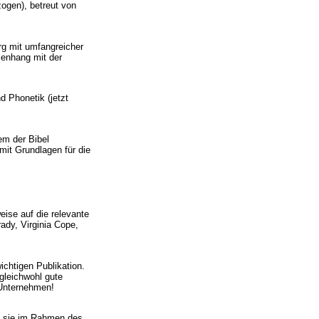
ogen), betreut von
rg mit umfangreicher
menhang mit der
d Phonetik (jetzt
em der Bibel
mit Grundlagen für die
ise auf die relevante
ady, Virginia Cope,
wichtigen Publikation.
gleichwohl gute
 Unternehmen!
nn sie im Rahmen des