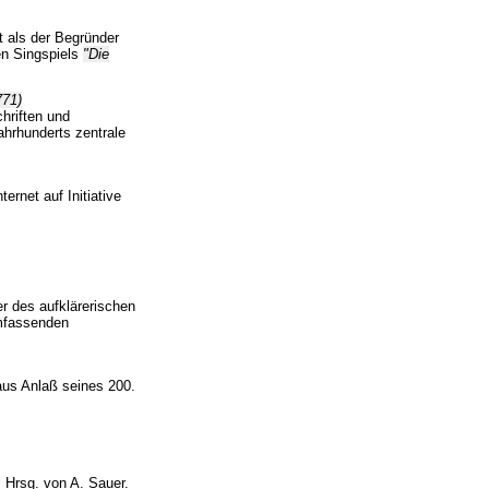
lt als der Begründer
en Singspiels
"Die
771)
hriften und
Jahrhunderts zentrale
rnet auf Initiative
er des aufklärerischen
umfassenden
 aus Anlaß seines 200.
 Hrsg. von A. Sauer.