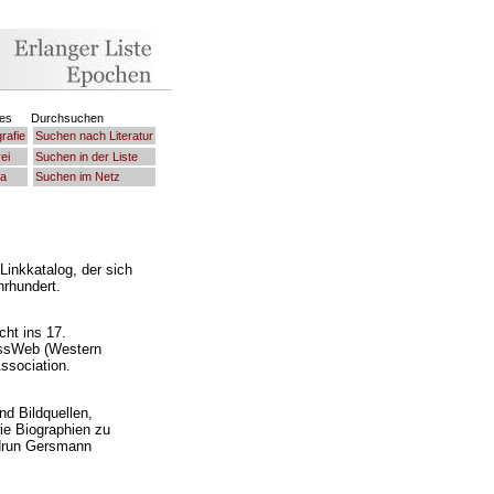
es
Durchsuchen
rafie
Suchen nach Literatur
ei
Suchen in der Liste
ka
Suchen im Netz
Linkkatalog, der sich
hrhundert.
cht ins 17.
essWeb (Western
ssociation.
und Bildquellen,
e Biographien zu
udrun Gersmann