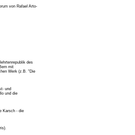
orum von Rafael Arto-
lehrtenrepublik des
Bern mit
hen Werk (z.B. "Die
st- und
lo und die
e Karsch - die
is).