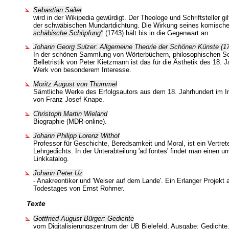
Sebastian Sailer
wird in der Wikipedia gewürdigt. Der Theologe und Schriftsteller gi
der schwäbischen Mundartdichtung. Die Wirkung seines komisch
schäbische Schöpfung"
(1743) hält bis in die Gegenwart an.
Johann Georg Sulzer: Allgemeine Theorie der Schönen Künste (1
In der schönen Sammlung von Wörterbüchern, philosophischen Sc
Belletristik von Peter Kietzmann ist das für die Ästhetik des 18. 
Werk von besonderem Interesse.
Moritz August von Thümmel
Sämtliche Werke des Erfolgsautors aus dem 18. Jahrhundert im Inte
von Franz Josef Knape.
Christoph Martin Wieland
Biographie (MDR-online).
Johann Philipp Lorenz Withof
Professor für Geschichte, Beredsamkeit und Moral, ist ein Vertret
Lehrgedichts. In der Unterabteilung 'ad fontes' findet man einen 
Linkkatalog.
Johann Peter Uz
- Anakreontiker und 'Weiser auf dem Lande'. Ein Erlanger Projekt
Todestages von Ernst Rohmer.
Texte
Gottfried August Bürger: Gedichte
vom Digitalisierungszentrum der UB Bielefeld, Ausgabe: Gedichte.