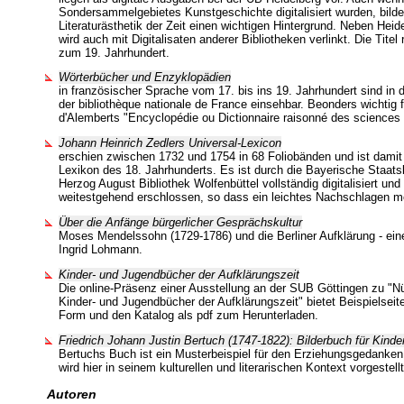
Sondersammelgebietes Kunstgeschichte digitalisiert wurden, bilden
Literaturästhetik der Zeit einen wichtigen Hintergrund. Neben Hei
wird auch mit Digitalisaten anderer Bibliotheken verlinkt. Die Titel
zum 19. Jahrhundert.
Wörterbücher und Enzyklopädien
in französischer Sprache vom 17. bis ins 19. Jahrhundert sind in 
der bibliothèque nationale de France einsehbar. Beonders wichtig f
d'Alemberts "Encyclopédie ou Dictionnaire raisonné des sciences .
Johann Heinrich Zedlers Universal-Lexicon
erschien zwischen 1732 und 1754 in 68 Foliobänden und ist dami
Lexikon des 18. Jahrhunderts. Es ist durch die Bayerische Staatsb
Herzog August Bibliothek Wolfenbüttel vollständig digitalisiert und
weitestgehend erschlossen, so dass ein leichtes Nachschlagen mö
Über die Anfänge bürgerlicher Gesprächskultur
Moses Mendelssohn (1729-1786) und die Berliner Aufklärung - ei
Ingrid Lohmann.
Kinder- und Jugendbücher der Aufklärungszeit
Die online-Präsenz einer Ausstellung an der SUB Göttingen zu "N
Kinder- und Jugendbücher der Aufklärungszeit" bietet Beispielseiten 
Form und den Katalog als pdf zum Herunterladen.
Friedrich Johann Justin Bertuch (1747-1822): Bilderbuch für Kinde
Bertuchs Buch ist ein Musterbeispiel für den Erziehungsgedanken
wird hier in seinem kulturellen und literarischen Kontext vorgestellt
Autoren