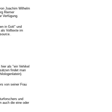
von Joachim Wilhelm
örg Riemer
ur Verfügung.
en in Gott" und
als Volltexte im
isource.
ier als "ein Vehikel
sätzen findet man
lologenlatein).
rs von seiner Frau
turforschers und
n auch die eine oder