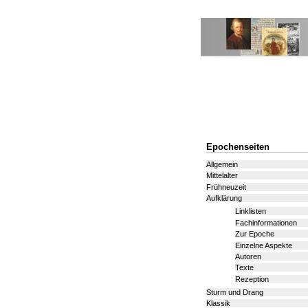
Epochenseiten
Allgemein
Mittelalter
Frühneuzeit
Aufklärung
Linklisten
Fachinformationen
Zur Epoche
Einzelne Aspekte
Autoren
Texte
Rezeption
Sturm und Drang
Klassik