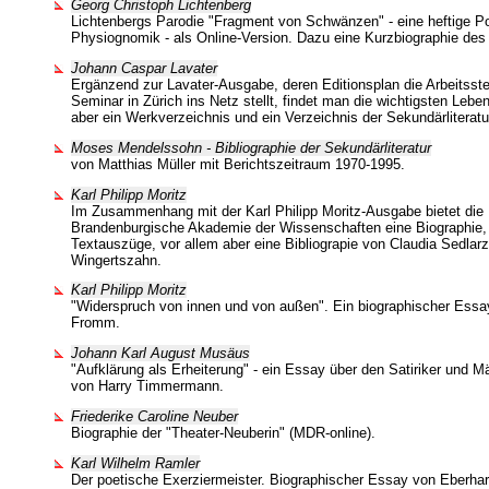
Georg Christoph Lichtenberg
Lichtenbergs Parodie "Fragment von Schwänzen" - eine heftige P
Physiognomik - als Online-Version. Dazu eine Kurzbiographie des 
Johann Caspar Lavater
Ergänzend zur Lavater-Ausgabe, deren Editionsplan die Arbeitsst
Seminar in Zürich ins Netz stellt, findet man die wichtigsten Lebe
aber ein Werkverzeichnis und ein Verzeichnis der Sekundärliteratu
Moses Mendelssohn - Bibliographie der Sekundärliteratur
von Matthias Müller mit Berichtszeitraum 1970-1995.
Karl Philipp Moritz
Im Zusammenhang mit der Karl Philipp Moritz-Ausgabe bietet die B
Brandenburgische Akademie der Wissenschaften eine Biographie,
Textauszüge, vor allem aber eine Bibliograpie von Claudia Sedlarz
Wingertszahn.
Karl Philipp Moritz
"Widerspruch von innen und von außen". Ein biographischer Essa
Fromm.
Johann Karl August Musäus
"Aufklärung als Erheiterung" - ein Essay über den Satiriker und 
von Harry Timmermann.
Friederike Caroline Neuber
Biographie der "Theater-Neuberin" (MDR-online).
Karl Wilhelm Ramler
Der poetische Exerziermeister. Biographischer Essay von Eberh