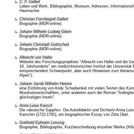
C. F. Gellert
Leben und Werk, Bibliographie, Museum, Adressen, Informationsf
Haumacher.
Christian Fürchtegott Gellert
Biographie (MDR-online).
Johann Wilhelm Ludwig Gleim
Biographie (MDR-online).
Johann Christoph Gottsched
Biographie (MDR-online).
Albrecht von Haller
Website des Forschungsprojektes "Albrecht von Haller und die Ge
18. Jahrhunderts" am medizinhistorischen Institut der Universität 
entsprechendem Schwerpunkt, aber auch Hinweisen zum literarisc
Alpen").
Johann Jacob Wilhelm Heinse
eine Einführung von Andy Schadwinkel mit vielen Texten des Kun
Musikwissenschaftlers, unter anderem auch der Roman "Ardinghel
glückseligen Inseln".
Anna Luise Karsch
Die »deutsche Sappho«. Die Autodidaktin und Dichterin Anna Luis
Karschin (1722-1791), ein biographischer Essay von Zitta Übel.
Gotthold Ephraim Lessing
Biographie, Bibliographie, Kurzbeschreibung einzelner Werke (Xlibr