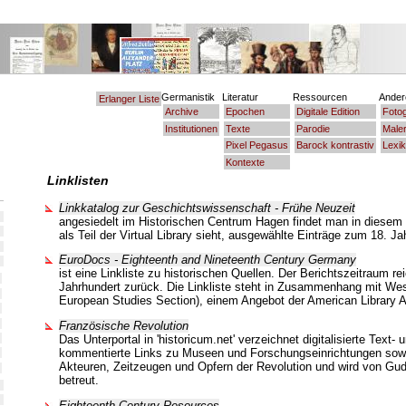
Germanistik
Literatur
Ressourcen
Ander
Erlanger Liste
Archive
Epochen
Digitale Edition
Fotog
Institutionen
Texte
Parodie
Maler
Pixel Pegasus
Barock kontrastiv
Lexi
Kontexte
Linklisten
Linkkatalog zur Geschichtswissenschaft - Frühe Neuzeit
angesiedelt im Historischen Centrum Hagen findet man in diesem 
als Teil der Virtual Library sieht, ausgewählte Einträge zum 18. Ja
EuroDocs - Eighteenth and Nineteenth Century Germany
ist eine Linkliste zu historischen Quellen. Der Berichtszeitraum rei
Jahrhundert zurück. Die Linkliste steht in Zusammenhang mit W
European Studies Section), einem Angebot der American Library A
Französische Revolution
Das Unterportal in 'historicum.net' verzeichnet digitalisierte Text- 
kommentierte Links zu Museen und Forschungseinrichtungen sowi
Akteuren, Zeitzeugen und Opfern der Revolution und wird von G
betreut.
Eighteenth-Century Resources