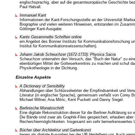
englischsprachig, aber auf die gesamteuropäische Geschichte bez
Paul Halsall.
Immanuel Kant
Informationen der Kant-Forschungsstelle an der Universität Marbu
Biographie und vielen weiteren Hinweisen, entstanden im Zusam
Göttinger Kant-Ausgabe.
Kants Gesammelte Schriften online
ein Angebot des Bonner Instituts für Kommunikationsforschung un
Institut für Kommunikationswissenschaften).
Johann Jakob Scheuchzer (1672-1733): Physica Sacra
Scheuchzer unternahm den Versuch, das "Buch der Natur" zu ein
ebenbürtigen Mittel der Gotteserkenntnis zu machen und schuf da
Physikotheologie in der Dichtung.
Einzelne Aspekte
A Dictionary of Sensibility
Abhandlungen über Schlüsselwörter der Empfindsamkeit und Verwe
Literatur (in englischer Sprache), gemeinsam verfaßt von Corey Br
Michael Millner, Ana Mitric, Kent Puckett und Danny Siegel.
Berlinische Monatsschrift
Eine digitale Rekonstruktion dieser für die Berliner Aufklärung so 
Die Bände sind zwar als Graphik-Files gespeichert, erlauben aber 
Recherchiermöglichkeiten. Insgesamt ein sehr bemerkenswertes
Bücher über Architektur und Gartenkunst
liegen als digitale Ausgaben bei der UB Heidelberg vor. Auch we