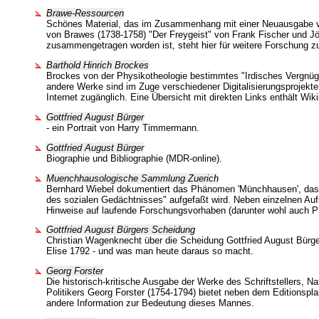
Brawe-Ressourcen
Schönes Material, das im Zusammenhang mit einer Neuausgabe 
von Brawes (1738-1758) "Der Freygeist" von Frank Fischer und J
zusammengetragen worden ist, steht hier für weitere Forschung z
Barthold Hinrich Brockes
Brockes von der Physikotheologie bestimmtes "Irdisches Vergnüg
andere Werke sind im Zuge verschiedener Digitalisierungsprojekte 
Internet zugänglich. Eine Übersicht mit direkten Links enthält Wik
Gottfried August Bürger
- ein Portrait von Harry Timmermann.
Gottfried August Bürger
Biographie und Bibliographie (MDR-online).
Muenchhausologische Sammlung Zuerich
Bernhard Wiebel dokumentiert das Phänomen 'Münchhausen', das h
des sozialen Gedächtnisses" aufgefaßt wird. Neben einzelnen Auf
Hinweise auf laufende Forschungsvorhaben (darunter wohl auch Phi
Gottfried August Bürgers Scheidung
Christian Wagenknecht über die Scheidung Gottfried August Bürge
Elise 1792 - und was man heute daraus so macht.
Georg Forster
Die historisch-kritische Ausgabe der Werke des Schriftstellers, Na
Politikers Georg Forster (1754-1794) bietet neben dem Editionspla
andere Information zur Bedeutung dieses Mannes.