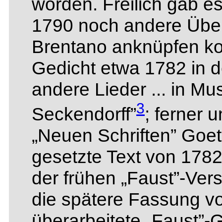
worden. Freilich gab 
1790 noch andere Über
Brentano anknüpfen ko
Gedicht etwa 1782 in 
andere Lieder ... in Mus
3
Seckendorff”
; ferner 
„Neuen Schriften” Goet
gesetzte Text von 1782
der frühen „Faust”-Ver
die spätere Fassung v
überarbeitete „Faust”-