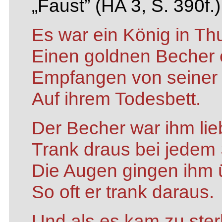
„Faust” (HA 3, S. 390f.)
Es war ein König in Thu
Einen goldnen Becher e
Empfangen von seiner
Auf ihrem Todesbett.
Der Becher war ihm lie
Trank draus bei jedem
Die Augen gingen ihm 
So oft er trank daraus.
Und als es kam zu ster