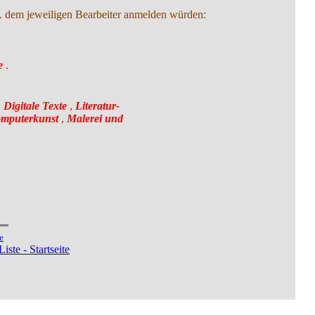
bzw. dem jeweiligen Bearbeiter anmelden würden:
e
.
,
Digitale Texte
,
Literatur-
omputerkunst
,
Malerei und
e
iste - Startseite