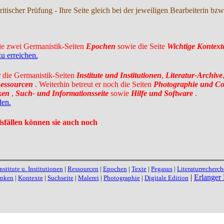
kritischer Prüfung - Ihre Seite gleich bei der jeweiligen Bearbeiterin 
die zwei Germanistik-Seiten
Epochen
sowie die Seite
Wichtige Kontext
zu erreichen.
r die Germanistik-Seiten
Institute und Institutionen
,
Literatur-Archive
essourcen
. Weiterhin betreut er noch die Seiten
Photographie und C
ken
,
Such- und Informationsseite
sowie
Hilfe und Software
.
den.
elsfällen können sie auch noch
Institute u. Institutionen
|
Ressourcen
|
Epochen
|
Texte
|
Pegasus
|
Literaturrecherch
|
Erlanger L
anken
|
Kontexte
|
Suchseite
|
Malerei
|
Photographie
|
Digitale Edition