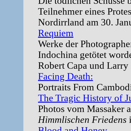
Die tödlichen Schüsse b
Teilnehmer eines Protes
Nordirrland am 30. Janu
Requiem
Werke der Photographen
Indochina getötet word
Robert Capa und Larry 
Facing Death:
Portraits From Cambodia
The Tragic History of J
Photos vom Massaker 
Himmlischen Friedens
i
Blood and Honey