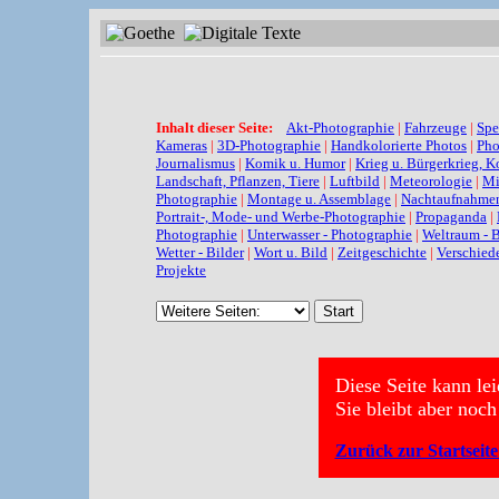
Inhalt dieser Seite:
Akt-Photographie
|
Fahrzeuge
|
Spe
Kameras
|
3D-Photographie
|
Handkolorierte Photos
|
Pho
Journalismus
|
Komik u. Humor
|
Krieg u. Bürgerkrieg, K
Landschaft, Pflanzen, Tiere
|
Luftbild
|
Meteorologie
|
Mi
Photographie
|
Montage u. Assemblage
|
Nachtaufnahme
Portrait-, Mode- und Werbe-Photographie
|
Propaganda
|
Photographie
|
Unterwasser - Photographie
|
Weltraum - B
Wetter - Bilder
|
Wort u. Bild
|
Zeitgeschichte
|
Verschied
Projekte
Diese Seite kann le
Sie bleibt aber noch
Zurück zur Startseit