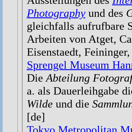
Ausstellungen des
Inte
Photography
und des
G
gleichfalls aufrufbare 
Arbeiten von Atget, C
Eisenstaedt, Feininger,
Sprengel Museum Han
Die
Abteilung Fotogra
a. als Dauerleihgabe d
Wilde
und die
Sammlun
[de]
Tokyo Metropolitan M