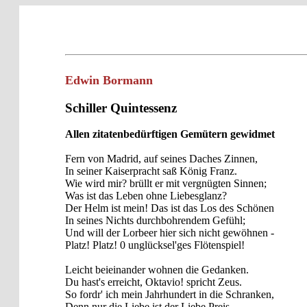
Edwin Bormann
Schiller Quintessenz
Allen zitatenbedürftigen Gemütern gewidmet
Fern von Madrid, auf seines Daches Zinnen,
In seiner Kaiserpracht saß König Franz.
Wie wird mir? brüllt er mit vergnügten Sinnen;
Was ist das Leben ohne Liebesglanz?
Der Helm ist mein! Das ist das Los des Schönen
In seines Nichts durchbohrendem Gefühl;
Und will der Lorbeer hier sich nicht gewöhnen -
Platz! Platz! 0 unglücksel'ges Flötenspiel!
Leicht beieinander wohnen die Gedanken.
Du hast's erreicht, Oktavio! spricht Zeus.
So fordr' ich mein Jahrhundert in die Schranken,
Denn nur die Liebe ist der Liebe Preis.