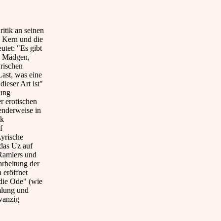
ritik an seinen
n Kern und die
utet: "Es gibt
n Mädgen,
rischen
ast, was eine
ieser Art ist"
mung
r erotischen
enderweise in
ik
f
Lyrische
das Uz auf
Ramlers und
arbeitung der
 eröffnet
 die Ode" (wie
mlung und
wanzig