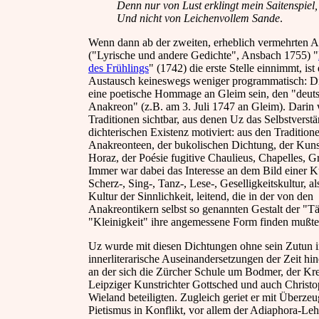
Denn nur von Lust erklingt mein Saitenspiel,
Und nicht von Leichenvollem Sande
.
Wenn dann ab der zweiten, erheblich vermehrten 
("Lyrische und andere Gedichte", Ansbach 1755) "
des Frühlings
" (1742) die erste Stelle einnimmt, ist 
Austausch keineswegs weniger programmatisch: D
eine poetische Hommage an Gleim sein, den "deut
Anakreon" (z.B. am 3. Juli 1747 an Gleim). Darin
Traditionen sichtbar, aus denen Uz das Selbstverstä
dichterischen Existenz motiviert: aus den Tradition
Anakreonteen, der bukolischen Dichtung, der Kuns
Horaz, der Poésie fugitive Chaulieus, Chapelles, G
Immer war dabei das Interesse an dem Bild einer Ku
Scherz-, Sing-, Tanz-, Lese-, Geselligkeitskultur, al
Kultur der Sinnlichkeit, leitend, die in der von den
Anakreontikern selbst so genannten Gestalt der "T
"Kleinigkeit" ihre angemessene Form finden mußt
Uz wurde mit diesen Dichtungen ohne sein Zutun 
innerliterarische Auseinandersetzungen der Zeit hi
an der sich die Zürcher Schule um Bodmer, der Kr
Leipziger Kunstrichter Gottsched und auch Christ
Wieland beteiligten. Zugleich geriet er mit Überze
Pietismus in Konflikt, vor allem der Adiaphora-Leh