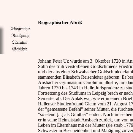
Biographischer Abriß
Johann Peter Uz wurde am 3. Oktober 1720 in An
Sohn des früh verstorbenen Goldschmieds Friedri
und der aus einer Schwabacher Goldschmiedefami
stammenden Elisabeth Reisenleiter geboren. Er be
Ansbacher Gymnasium Carolinum illustre, um dan
Jahren 1739 bis 1743 in Halle Jurisprudenz zu stud
Fortsetzung des Studiums in Leipzig brach er nac
Semester ab. Der Anlaß war, wie er in einem Brief
Hallenser Studienfreund Gleim vom 21. August 17
der "gemessene Befehl" seiner Mutter, die fürchtet
"so elend [...] als Günther" enden. Noch im selbe
er in seine Heimatstadt Ansbach zurück, um von n
Leben im Elternhaus mit der Mutter (sie starb 177
Schwester in Bescheidenheit und Mäßigung zu ve