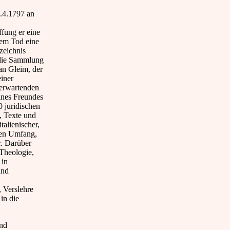
5.4.1797 an
fung er eine
nem Tod eine
zeichnis
m die Sammlung
an Gleim, der
iner
 erwartenden
ines Freundes
 juridischen
, Texte und
talienischer,
chen Umfang,
r. Darüber
Theologie,
 in
und
, Verslehre
in die
und