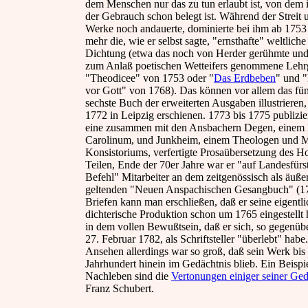
dem Menschen nur das zu tun erlaubt ist, von dem i
der Gebrauch schon belegt ist. Während der Streit 
Werke noch andauerte, dominierte bei ihm ab 175
mehr die, wie er selbst sagte, "ernsthafte" weltliche
Dichtung (etwa das noch von Herder gerühmte und 
zum Anlaß poetischen Wetteifers genommene Lehr
"Theodicee" von 1753 oder "
Das Erdbeben
" und 
vor Gott" von 1768). Das können vor allem das fün
sechste Buch der erweiterten Ausgaben illustrieren
1772 in Leipzig erschienen. 1773 bis 1775 publizi
eine zusammen mit den Ansbachern Degen, einem 
Carolinum, und Junkheim, einem Theologen und Mi
Konsistoriums, verfertigte Prosaübersetzung des Ho
Teilen, Ende der 70er Jahre war er "auf Landesfürs
Befehl" Mitarbeiter an dem zeitgenössisch als äuße
geltenden "Neuen Anspachischen Gesangbuch" (1
Briefen kann man erschließen, daß er seine eigentli
dichterische Produktion schon um 1765 eingestellt 
in dem vollen Bewußtsein, daß er sich, so gegenü
27. Februar 1782, als Schriftsteller "überlebt" habe
Ansehen allerdings war so groß, daß sein Werk bis 
Jahrhundert hinein im Gedächtnis blieb. Ein Beispie
Nachleben sind die
Vertonungen einiger seiner Ged
Franz Schubert.