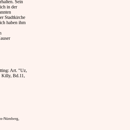
rhalten. Sein
ich in der
annten
r Stadtkirche
lich haben ihm
n
Hauser
ting: Art. "Uz,
 Killy, Bd.11,
gen-Nürnberg,