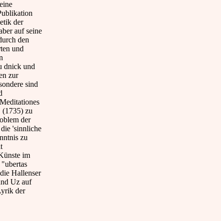
eine
ublikation
etik der
aber auf seine
 durch den
rten und
n
u dnick und
en zur
sondere sind
d
"Meditationes
" (1735) zu
roblem der
die 'sinnliche
nntnis zu
t
Künste im
 "ubertas
die Hallenser
und Uz auf
Lyrik der