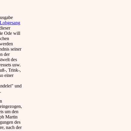
Ausgabe
Lobgesang
dieser
ie Ode will
schen
 werden
ndnis seiner
en der
twelt des
ressets usw.
ß-, Trink-,
so einer
ändelei" und
e.
in
neingezogen,
eis um den
oph Martin
ugungen des
re, nach der