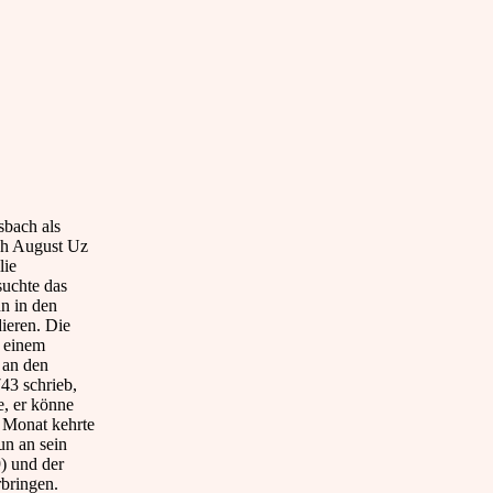
sbach als
ch August Uz
lie
suchte das
n in den
ieren. Die
h einem
 an den
43 schrieb,
e, er könne
n Monat kehrte
un an sein
9) und der
rbringen.