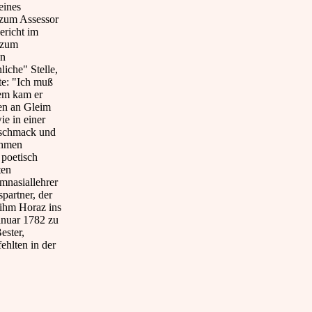
eines
, zum Assessor
ericht im
 zum
en
liche" Stelle,
te: "Ich muß
dem kam er
fen an Gleim
e in einer
eschmack und
ehmen
 poetisch
ten
mnasiallehrer
partner, der
t ihm Horaz ins
anuar 1782 zu
ester,
ehlten in der