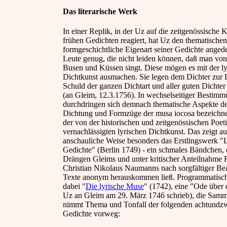
Das literarische Werk
In einer Replik, in der Uz auf die zeitgenössische K
frühen Gedichten reagiert, hat Uz den thematische
formgeschichtliche Eigenart seiner Gedichte angede
Leute genug, die nicht leiden können, daß man vo
Busen und Küssen singt. Diese mögen es mit der ly
Dichtkunst ausmachen. Sie legen dem Dichter zur L
Schuld der ganzen Dichtart und aller guten Dichter d
(an Gleim, 12.3.1756). In wechselseitiger Bestim
durchdringen sich demnach thematische Aspekte de
Dichtung und Formzüge der musa iocosa bezeichn
der von der historischen und zeitgenössischen Poet
vernachlässigten lyrischen Dichtkunst. Das zeigt au
anschauliche Weise besonders das Erstlingswerk "
Gedichte" (Berlin 1749) - ein schmales Bändchen, 
Drängen Gleims und unter kritischer Anteilnahme 
Christian Nikolaus Naumanns nach sorgfältiger Be
Texte anonym herauskommen ließ. Programmatisch
dabei "
Die lyrische Muse
" (1742), eine "Ode über
Uz an Gleim am 29. März 1746 schrieb), die Sam
nimmt Thema und Tonfall der folgenden achtundz
Gedichte vorweg: