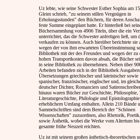
Uz lebte, wie seine Schwester Esther Sophia am 1
Gleim schrieb, "zu seinem stillen Vergnügen in
Erholungsstunden" den Büchern, für deren Anschaf
feste Summe eingeplant hatte. Er hinterließ bei sei
Büchersammlung von 4906 Titeln, über die ein Ver
unterrichtet, das die Schwester anfertigen ließ, u
verkaufen zu können. Auch hierüber berichtete sie 
wegen der von ihm erwarteten Übereinstimmung se
Bibliothek mit der des Freundes und wegen der zu
hohen Transportkosten davon absah, die Bücher se
in seine Bibliothek zu übernehmen. Neben über 900
Arbeiten befanden sich in der Bibliothek Ausgaben
Übersetzungen griechischer und lateinischer sowie i
spanischer, französischer, englischer und, im glei
deutscher Dichter, Romanciers und Satirenschreibe
hinaus waren Bücher zur Geschichte, Philosophie, 
Literaturgeschichte, Philologie und Epistolographie
erheblichem Umfang enthalten. Allein 210 Bände 
Sammelschriften sind dem Bereich der "Schönen
Wissenschaften" zuzuordnen, also Rhetorik, Poetik
sowie Ästhetik, wobei die Werke vom Altertum bis 
gesamte frühe Neuzeit reichten.
Uz ist mit seinem großen ästhetisch-theoretischen 