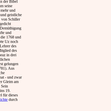
n der Bibel
um seine
3 mehr und
 und geistliche
von Schiller
gedicht
"Demüthigung
fte und
, die 1768 und
erte Uz noch
Lehrer des
tglied des
raz in drei
tlichen
rst gelungen
781). Aus
che
hat - und zwar
ber Gleim am
. Sein
ins 19.
l für dieses
ichte
durch