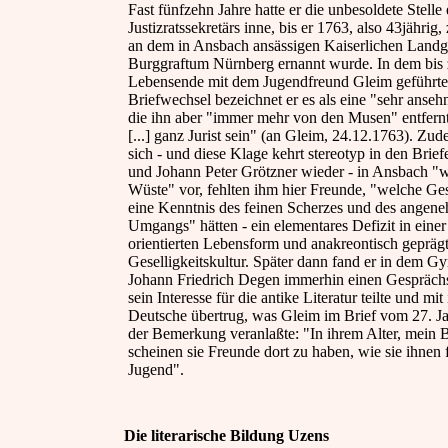
Fast fünfzehn Jahre hatte er die unbesoldete Stelle 
Justizratssekretärs inne, bis er 1763, also 43jährig
an dem in Ansbach ansässigen Kaiserlichen Landg
Burggraftum Nürnberg ernannt wurde. In dem bis
Lebensende mit dem Jugendfreund Gleim geführt
Briefwechsel bezeichnet er es als eine "sehr ansehn
die ihn aber "immer mehr von den Musen" entfern
[...] ganz Jurist sein" (an Gleim, 24.12.1763). Zu
sich - und diese Klage kehrt stereotyp in den Brie
und Johann Peter Grötzner wieder - in Ansbach "wi
Wüste" vor, fehlten ihm hier Freunde, "welche G
eine Kenntnis des feinen Scherzes und des angen
Umgangs" hätten - ein elementares Defizit in einer
orientierten Lebensform und anakreontisch gepräg
Geselligkeitskultur. Später dann fand er in dem Gy
Johann Friedrich Degen immerhin einen Gesprächs
sein Interesse für die antike Literatur teilte und mi
Deutsche übertrug, was Gleim im Brief vom 27. J
der Bemerkung veranlaßte: "In ihrem Alter, mein B
scheinen sie Freunde dort zu haben, wie sie ihnen f
Jugend".
Die literarische Bildung Uzens