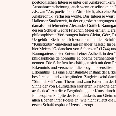
poetologischen Interesse unter den Anakreontikern 
Ausnahmeerscheinung, auch wenn er selbst keine P
z.B. zur "Ars poetica" der Zärtlichkeit, also eine Po
Anakreontik, verfassen wollte. Das Interesse weist 
Hallenser Studienzeit, in der er große Anregungen
damals dort lehrenden Alexander Gottlieb Baumga
dessen Schüler Georg Friedrich Meier erhielt. Dere
philosophische Vorlesungen haben Gleim, Götz, R
Uz gehört. Sie haben sich vor allem mit den Schrift
"Kunstkritik" eingehend auseinander gesetzt. Insbe
hier Meiers "Gedancken von Schertzen" (1744) un
Baumgartens erster Entwurf einer Ästhetik in den 
philosophicae de nonnullis ad poema pertinentibus
nennen. Die Schriften beschäftigen sich mit dem P
Erkenntnis und versuchen, die "cognitio sensitiva", 
Erkenntnis', als eine eigenständige Instanz der Erke
beschreiben und zu begründen. Zugleich wird dami
"Sinnlichkeit" zum Thema und zum Kriterium der 
Sinne der von Baumgarten erörterten Kategorie der
aesthetica". An diese Begründung der Kunst durch 
Philosophen knüpfte der Freundeskreis um Gleim 
allen Ebenen ihrer Poesie an, wie nicht zuletzt die 
ersten Schaffensphase Uzens bezeugt.