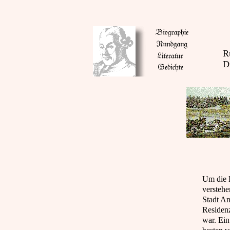
R
Di
Um die 
versteh
Stadt An
Residen
war. Ei