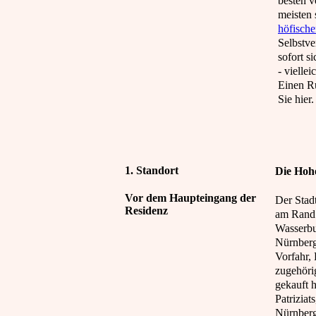
besten v
meisten
höfische
Selbstve
sofort s
- vielle
Einen R
Sie hier
1. Standort
Die Hoh
Vor dem Haupteingang der
Der Stad
Residenz
am Rand 
Wasserbu
Nürnberg
Vorfahr, 
zugehöri
gekauft 
Patriziat
Nürnberg