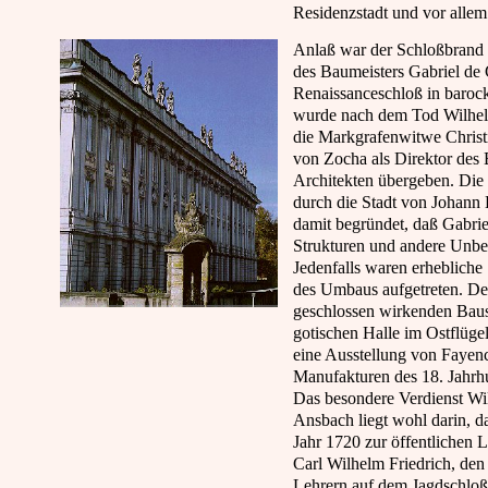
Residenzstadt und vor allem 
Anlaß war der Schloßbrand 
des Baumeisters Gabriel de 
Renaissanceschloß in baroc
wurde nach dem Tod Wilhelm
die Markgrafenwitwe Christ
von Zocha als Direktor des 
Architekten übergeben. Di
durch die Stadt von Johann
damit begründet, daß Gabrie
Strukturen und andere Unbe
Jedenfalls waren erhebliche
des Umbaus aufgetreten. De
geschlossen wirkenden Baus
gotischen Halle im Ostflügel
eine Ausstellung von Fayen
Manufakturen des 18. Jahrhu
Das besondere Verdienst Wil
Ansbach liegt wohl darin, d
Jahr 1720 zur öffentlichen L
Carl Wilhelm Friedrich, den
Lehrern auf dem Jagdschloß