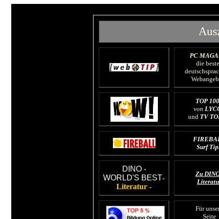
Aus
PC MAGA
die best
deutschspra
Webangeb
TOP 10
von
LYC
und
TV TO
FIREBA
Surf Tip
DINO -
Zu DINO
WORLD'S BEST
-
Literatu
Literatur -
Für unse
Seite