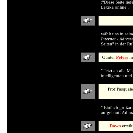
:"Diese Seite lie
Lexika online".
wählt uns in sein
Internet - Adres
Seiten" in der Ru
Günter
Peters
me
" Jetzt an alle M
intelligenten und
Prof.Pasqual
" Einfach großar
aufgebaut! Ad ma
Dawn
erteil