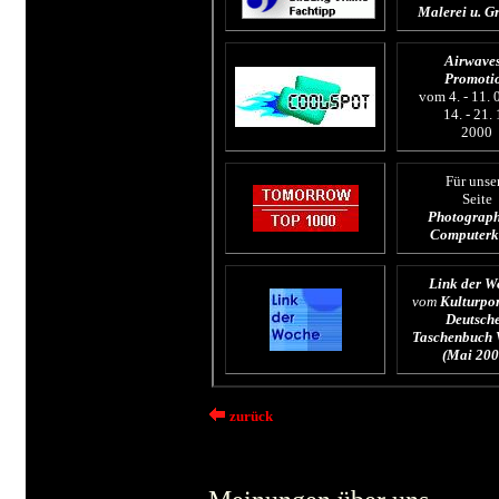
Malerei u. G
Airwaves
Promoti
vom 4. - 11. 
14. - 21.
2000
Für unse
Seite
Photograph
Computerk
Link der W
vom
Kulturpor
Deutsch
Taschenbuch 
(Mai 200
zurück