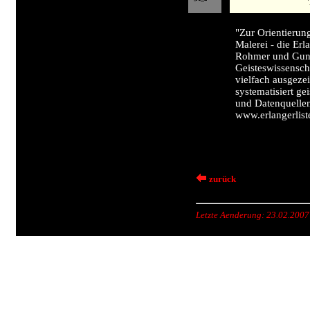
"Zur Orientierung
Malerei - die Erl
Rohmer und Gunt
Geisteswissenscha
vielfach ausgezei
systematisiert ge
und Datenquellen
www.erlangerlist
zurück
Letzte Aenderung: 23.02.200