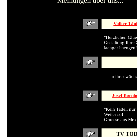
Meinungen über uns...
Volker Täu
"Herzlichen Glu
Gestaltung Ihrer
laenger haengen!
in ihrer wöch
Josef Bornh
"Kein Tadel, nur 
Weiter so!
Gruesse aus Mex
TV TODA