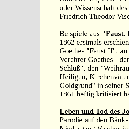
oder Wissenschaft des
Friedrich Theodor Vis
Beispiele aus
"Faust. 
1862 erstmals erschie
Goethes "Faust II", an
Verehrer Goethes - de
Schluß", den "Weihra
Heiligen, Kirchenvät
Goldgrund" in seiner S
1861 heftig kritisiert h
Leben und Tod des J
Parodie auf den Bänkel
Niedergang Vischer in 