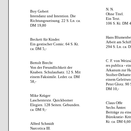
N. N.
Boy Gobert
Ohne Titel.
Intendanz und Intention. Die
Ein Text.
Richtungsweisung. 22 S. Ln. ca.
106 S. Kt. DM 
DM 19,80
Hans Blumenbe
Beckett für Kinder.
Arbeit am Schif
Ein gestischer Comic. 64 S. Kt.
294 S. Ln. ca. 
ca. DM 5,-
C. F. von Weizs
Bertolt Brecht
res publica - ein
Von der Freundlichkeit der
Arkanum zur H
Knaben. Schulaufsatz. 12 S. Mit
Stoiber-Debatte
einem Faksimile. Leder. ca. DM
einem Geleitwo
58,-
Peter Glotz. 90 S
DM 10,-
Mike Krüger
Laschentexte. Quickborner
Claus Offe
Elegien. 128 Seiten. Gebunden.
Sechs Ämter.
ca. DM 9,-
Beiträge zu ein
Bürokratie- Krit
Kt. ca. DM 6,60
Alfred Schmidt
Narcotica III.