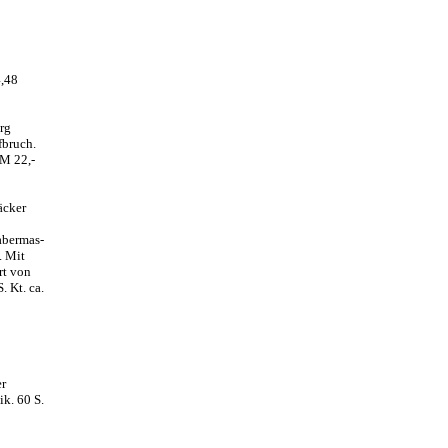
4,48
rg
fbruch.
DM 22,-
äcker
abermas-
. Mit
rt von
. Kt. ca.
er
ik. 60 S.