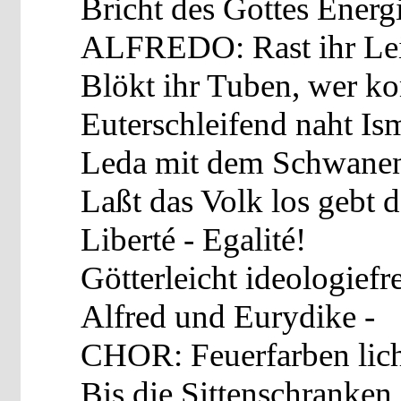
Bricht des Gottes Energi
ALFREDO: Rast ihr Leie
Blökt ihr Tuben, wer k
Euterschleifend naht Is
Leda mit dem Schwanent
Laßt das Volk los gebt d
Liberté - Egalité!
Götterleicht ideologiefre
Alfred und Eurydike -
CHOR: Feuerfarben lich
Bis die Sittenschranken