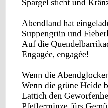
Spargel sticht und Kränz
Abendland hat eingelad
Suppengrün und Fieberk
Auf die Quendelbarrika
Engagée, engagée!
Wenn die Abendglocken
Wenn die grüne Heide bl
Lattich den Geworfenhe
Pfefferminze fürs Gemü