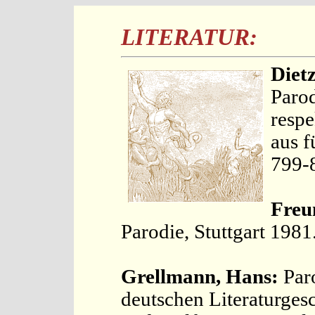
LITERATUR:
Diet
Parod
respe
aus f
799-
Freu
Parodie, Stuttgart 1981
Grellmann, Hans:
Par
deutschen Literaturges