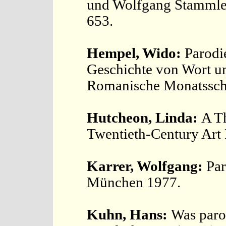
und Wolfgang Stammler,
653.
Hempel, Wido:
Parodie
Geschichte von Wort u
Romanische Monatsschr
Hutcheon, Linda:
A T
Twentieth-Century Art
Karrer, Wolfgang:
Par
München 1977.
Kuhn, Hans:
Was parod