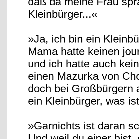
daß da meine Frau spra
Kleinbürger...«
»Ja, ich bin ein Kleinb
Mama hatte keinen jou
und ich hatte auch kei
einen Mazurka von Chop
doch bei Großbürgern a
ein Kleinbürger, was i
»Garnichts ist daran s
Und weil du einer bist,