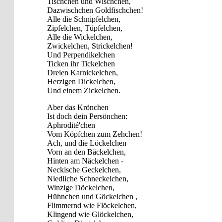
Tischchen und Wischchen,
Dazwischchen Goldfischchen!
Alle die Schnipfelchen,
Zipfelchen, Tüpfelchen,
Alle die Wickelchen,
Zwickelchen, Strickelchen!
Und Perpendikelchen
Ticken ihr Tickelchen
Dreien Karnickelchen,
Herzigen Dickelchen,
Und einem Zickelchen.
Aber das Krönchen
Ist doch dein Persönchen:
Aphrodité'chen
Vom Köpfchen zum Zehchen!
Ach, und die Löckelchen
Vorn an den Bäckelchen,
Hinten am Näckelchen -
Neckische Geckelchen,
Niedliche Schneckelchen,
Winzige Döckelchen,
Hühnchen und Göckelchen ,
Flimmernd wie Flöckelchen,
Klingend wie Glöckelchen,